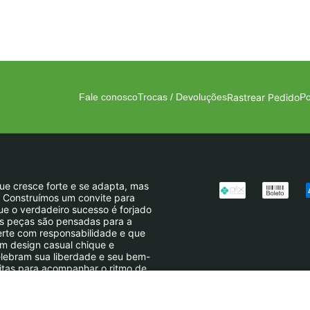
Rastrear Pedido
Fale conosco
Trocas / Devoluções
Po
 que cresce forte e se adapta, mas
. Construímos um convite para
ue o verdadeiro sucesso é forjado
sas peças são pensadas para a
erte com responsabilidade e que
um design casual chique e
celebram sua liberdade e seu bem-
feitas para acompanhar o ritmo de
após dia, com força e leveza.