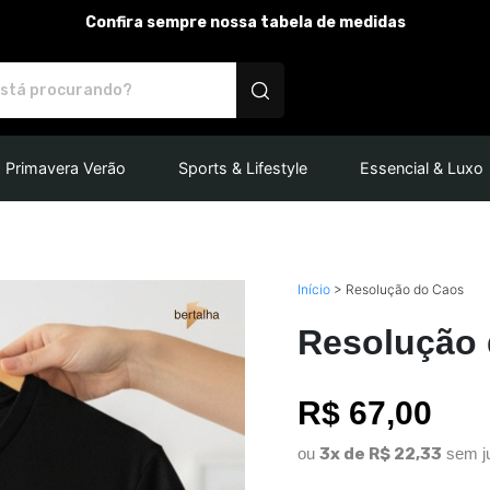
Confira sempre nossa tabela de medidas
rsonalizados
Primavera Verão
Sports & Lifestyle
Essencial & Luxo
Início
>
Resolução do Caos
Resolução
R$ 67,00
ou
3x de R$ 22,33
sem j