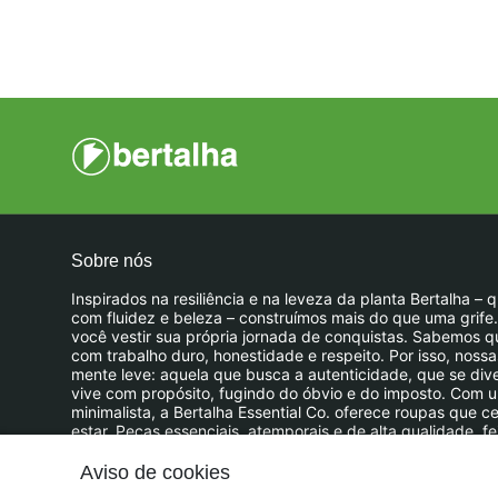
Sobre nós
Inspirados na resiliência e na leveza da planta Bertalha –
com fluidez e beleza – construímos mais do que uma grife
você vestir sua própria jornada de conquistas. Sabemos q
com trabalho duro, honestidade e respeito. Por isso, nos
mente leve: aquela que busca a autenticidade, que se div
vive com propósito, fugindo do óbvio e do imposto. Com 
minimalista, a Bertalha Essential Co. oferece roupas que 
estar. Peças essenciais, atemporais e de alta qualidade, 
quem sabe que a vida é uma obra-prima a ser criada, dia 
Aviso de cookies
© Dados do vendedor: CNPJ 47.595.548/0001-95