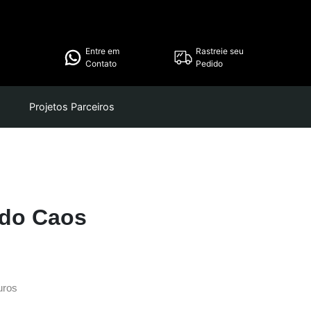
Entre em
Rastreie seu
Contato
Pedido
Projetos Parceiros
 do Caos
uros