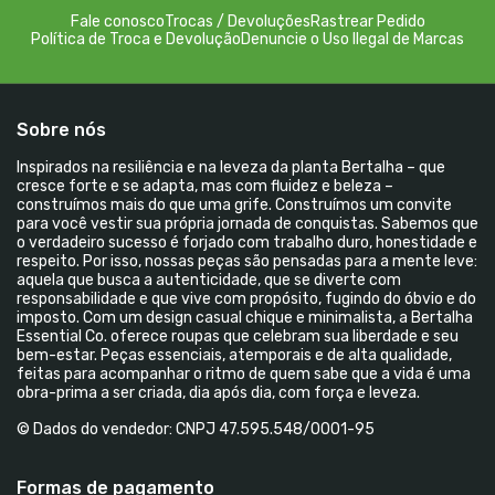
Fale conosco
Trocas / Devoluções
Rastrear Pedido
Política de Troca e Devolução
Denuncie o Uso Ilegal de Marcas
Sobre nós
Inspirados na resiliência e na leveza da planta Bertalha – que
cresce forte e se adapta, mas com fluidez e beleza –
construímos mais do que uma grife. Construímos um convite
para você vestir sua própria jornada de conquistas. Sabemos que
o verdadeiro sucesso é forjado com trabalho duro, honestidade e
respeito. Por isso, nossas peças são pensadas para a mente leve:
aquela que busca a autenticidade, que se diverte com
responsabilidade e que vive com propósito, fugindo do óbvio e do
imposto. Com um design casual chique e minimalista, a Bertalha
Essential Co. oferece roupas que celebram sua liberdade e seu
bem-estar. Peças essenciais, atemporais e de alta qualidade,
feitas para acompanhar o ritmo de quem sabe que a vida é uma
obra-prima a ser criada, dia após dia, com força e leveza.
© Dados do vendedor: CNPJ 47.595.548/0001-95
Formas de pagamento